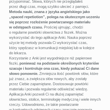
przypominać. Słowa, których nie przeglądałeś
przez długi czas, mogą szybko ulecieć z pamięci.
Metoda nauki, znana z języka angielskiego jako
„spaced repetiotion”, polega na skutecznym uczeniu
się poprzez rozłożenie powtarzanego materiału
w odstępach czasu.
Prościej ujmując, chodzi
o regularne powtórki słownictwa z fiszek. Można
wykorzystać do tego aplikacje Anki. Nauka poprzez
użycie tej metody pozwala Ci wykorzystać czas,
który spędzasz w komunikacji miejskiej lub w kolejce
do lekarza.
Korzystanie z Anki jest wygodniejsze niż papierowe
fiszki,
ponieważ na podstawie określonych kryteriów
szacuje i kontroluje ona czas, kiedy pokazać Ci dane
słowo ponownie.
Zmniejsza ilość powtórek słów, które
już znasz, a zwiększa słów nowych, aby zostały
przez Ciebie zapamiętane. Dostosowuje powtórki
materiału i pozwala regularnie odświeżać wiedzę.
Aplikacja Anki pozwoli Ci na dłużej zapamiętać
słownictwo, stolice, terminologię medyczną i wiele innych
rzeczy. Udowodniono, że takie powtarzanie
w konkretnych odstępach czasu znacznie poprawia