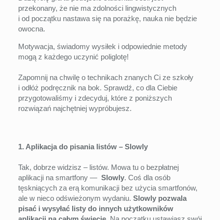
przekonany, że nie ma zdolności lingwistycznych
i od początku nastawa się na porażkę, nauka nie będzie
owocna.
Motywacja, świadomy wysiłek i odpowiednie metody
mogą z każdego uczynić poliglotę!
Zapomnij na chwilę o technikach znanych Ci ze szkoły
i odłóż podręcznik na bok. Sprawdź, co dla Ciebie
przygotowaliśmy i zdecyduj, które z poniższych
rozwiązań najchętniej wypróbujesz.
1. Aplikacja do pisania listów – Slowly
Tak, dobrze widzisz – listów. Mowa tu o bezpłatnej
aplikacji na smartfony —
Slowly
. Coś dla osób
tęskniących za erą komunikacji bez użycia smartfonów,
ale w nieco odświeżonym wydaniu.
Slowly pozwala
pisać i wysyłać listy do innych użytkowników
aplikacji na całym świecie
. Na początku ustawiasz swój