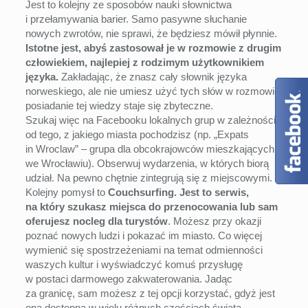
Jest to kolejny ze sposobów nauki słownictwa
i przełamywania barier. Samo pasywne słuchanie
nowych zwrotów, nie sprawi, że będziesz mówił płynnie.
Istotne jest, abyś zastosował je w rozmowie z drugim
człowiekiem, najlepiej z rodzimym użytkownikiem
języka.
Zakładając, że znasz cały słownik języka
norweskiego, ale nie umiesz użyć tych słów w rozmowie,
posiadanie tej wiedzy staje się zbyteczne.
Szukaj więc na Facebooku lokalnych grup w zależności
od tego, z jakiego miasta pochodzisz (np. „Expats
in Wroclaw” – grupa dla obcokrajowców mieszkających
we Wrocławiu). Obserwuj wydarzenia, w których biorą
udział. Na pewno chętnie zintegrują się z miejscowymi.
Kolejny pomysł to
Couchsurfing. Jest to serwis,
na który szukasz miejsca do przenocowania lub sam
oferujesz nocleg dla turystów
. Możesz przy okazji
poznać nowych ludzi i pokazać im miasto. Co więcej
wymienić się spostrzeżeniami na temat odmienności
waszych kultur i wyświadczyć komuś przysługę
w postaci darmowego zakwaterowania. Jadąc
za granicę, sam możesz z tej opcji korzystać, gdyż jest
ona dostępna w wielu różnych częściach świata.