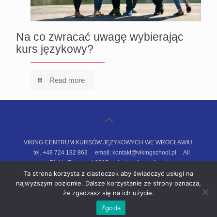
Na co zwracać uwagę wybierając
kurs językowy?
Read more
VIKING CENTRUM KURSÓW JĘZYKOWYCH WE WROCŁAWIU.
tel. +48 724 182 863 email: kontakt@vikingschool.pl All
Rights Reserved 2015. design:
threeofus.pl
Ta strona korzysta z ciasteczek aby świadczyć usługi na
Polityka prywatności
Regulamin sklepu
najwyższym poziomie. Dalsze korzystanie ze strony oznacza,
że zgadzasz się na ich użycie.
Zgoda