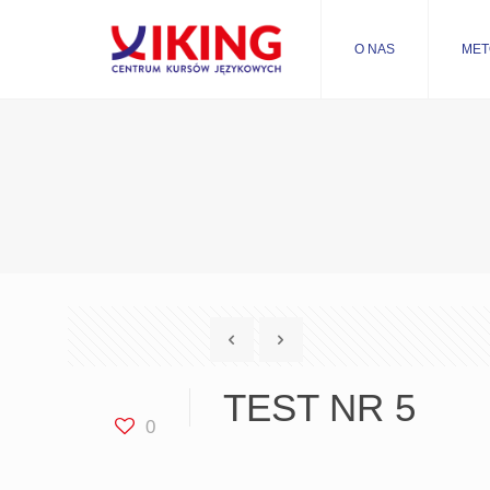
O NAS
MET
TEST NR 5
0