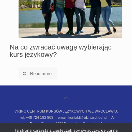
Na co zwracać uwagę wybierając
kurs językowy?
Read more
VIKING CENTRUM KURSÓW JĘZYKOWYCH WE WROCŁAWIU.
tel. +48 724 182 863 email: kontakt@vikingschool.pl All
Rights Reserved 2015. design:
threeofus.pl
Polityka prywatności
Regulamin sklepu
Ta strona korzysta z ciasteczek aby świadczyć usługi na