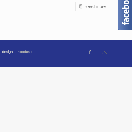
Read more
 design:
threeofus.pl