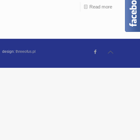
Read more
 design:
threeofus.pl