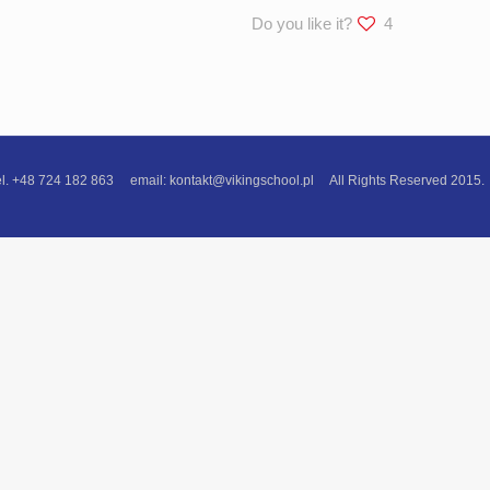
Do you like it?
4
724 182 863 email: kontakt@vikingschool.pl All Rights Reserved 2015.