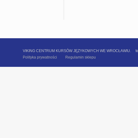
VIKING CENTRUM KURSÓW JĘZYKOWYCH WE WROCŁAWIU. tel. +48 
Polityka prywatności
Regulamin sklepu