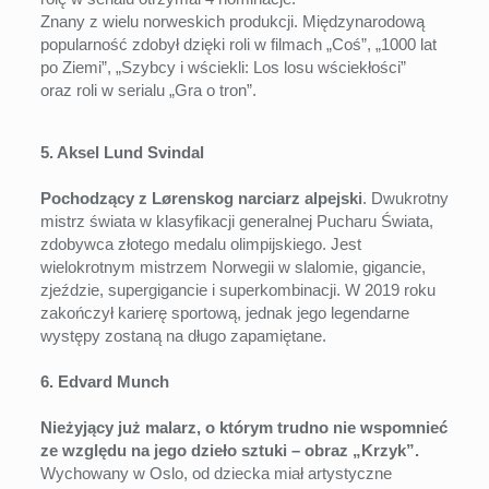
Znany z wielu norweskich produkcji. Międzynarodową
popularność zdobył dzięki roli w filmach „Coś”, „1000 lat
po Ziemi”, „Szybcy i wściekli: Los losu wściekłości”
oraz roli w serialu „Gra o tron”.
5. Aksel Lund Svindal
Pochodzący z Lørenskog narciarz alpejski
. Dwukrotny
mistrz świata w klasyfikacji generalnej Pucharu Świata,
zdobywca złotego medalu olimpijskiego. Jest
wielokrotnym mistrzem Norwegii w slalomie, gigancie,
zjeździe, supergigancie i superkombinacji. W 2019 roku
zakończył karierę sportową, jednak jego legendarne
występy zostaną na długo zapamiętane.
6. Edvard Munch
Nieżyjący już malarz, o którym trudno nie wspomnieć
ze względu na jego dzieło sztuki – obraz „Krzyk”.
Wychowany w Oslo, od dziecka miał artystyczne