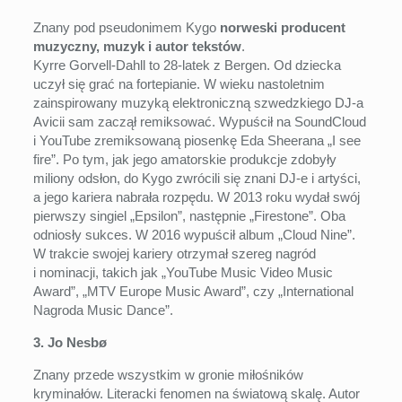
Znany pod pseudonimem Kygo
norweski producent
muzyczny, muzyk i autor tekstów
.
Kyrre Gorvell-Dahll to 28-latek z Bergen. Od dziecka
uczył się grać na fortepianie. W wieku nastoletnim
zainspirowany muzyką elektroniczną szwedzkiego DJ-a
Avicii sam zaczął remiksować. Wypuścił na SoundCloud
i YouTube zremiksowaną piosenkę Eda Sheerana „I see
fire”. Po tym, jak jego amatorskie produkcje zdobyły
miliony odsłon, do Kygo zwrócili się znani DJ-e i artyści,
a jego kariera nabrała rozpędu. W 2013 roku wydał swój
pierwszy singiel „Epsilon”, następnie „Firestone”. Oba
odniosły sukces. W 2016 wypuścił album „Cloud Nine”.
W trakcie swojej kariery otrzymał szereg nagród
i nominacji, takich jak „YouTube Music Video Music
Award”, „MTV Europe Music Award”, czy „International
Nagroda Music Dance”.
3. Jo Nesbø
Znany przede wszystkim w gronie miłośników
kryminałów. Literacki fenomen na światową skalę. Autor