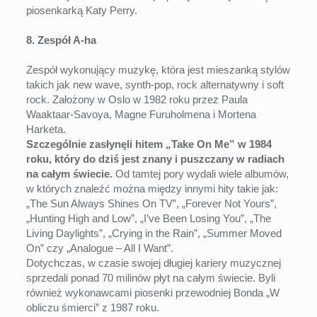
piosenkarką Katy Perry.
8. Zespół A-ha
Zespół wykonujący muzykę, która jest mieszanką stylów
takich jak new wave, synth-pop, rock alternatywny i soft
rock. Założony w Oslo w 1982 roku przez Paula
Waaktaar-Savoya, Magne Furuholmena i Mortena
Harketa.
Szczególnie zasłynęli hitem „Take On Me” w 1984
roku, który do dziś jest znany i puszczany w radiach
na całym świecie.
Od tamtej pory wydali wiele albumów,
w których znaleźć można między innymi hity takie jak:
„The Sun Always Shines On TV”, „Forever Not Yours”,
„Hunting High and Low”, „I’ve Been Losing You”, „The
Living Daylights”, „Crying in the Rain”, „Summer Moved
On” czy „Analogue – All I Want”.
Dotychczas, w czasie swojej długiej kariery muzycznej
sprzedali ponad 70 milinów płyt na całym świecie. Byli
również wykonawcami piosenki przewodniej Bonda „W
obliczu śmierci” z 1987 roku.