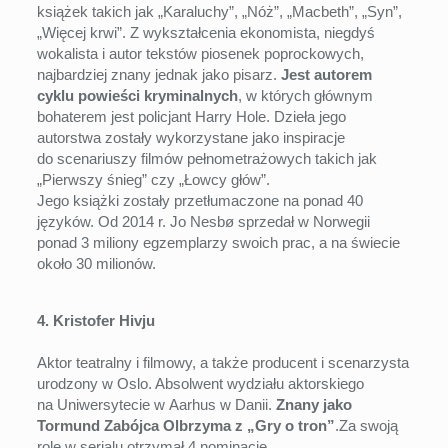
książek takich jak „Karaluchy”, „Nóż”, „Macbeth”, „Syn”,
„Więcej krwi”. Z wykształcenia ekonomista, niegdyś
wokalista i autor tekstów piosenek poprockowych,
najbardziej znany jednak jako pisarz.
Jest autorem
cyklu powieści kryminalnych
, w których głównym
bohaterem jest policjant Harry Hole. Dzieła jego
autorstwa zostały wykorzystane jako inspiracje
do scenariuszy filmów pełnometrażowych takich jak
„Pierwszy śnieg” czy „Łowcy głów”.
Jego książki zostały przetłumaczone na ponad 40
języków. Od 2014 r. Jo Nesbø sprzedał w Norwegii
ponad 3 miliony egzemplarzy swoich prac, a na świecie
około 30 milionów.
4. Kristofer Hivju
Aktor teatralny i filmowy, a także producent i scenarzysta
urodzony w Oslo. Absolwent wydziału aktorskiego
na Uniwersytecie w Aarhus w Danii.
Znany jako
Tormund Zabójca Olbrzyma z „Gry o tron”
.Za swoją
rolę w serialu otrzymał 4 nominacje.