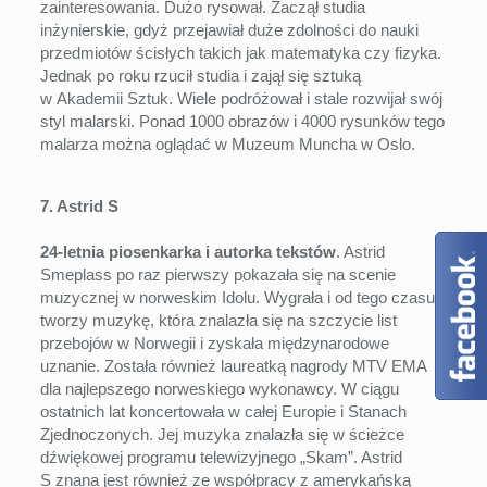
zainteresowania. Dużo rysował. Zaczął studia
inżynierskie, gdyż przejawiał duże zdolności do nauki
przedmiotów ścisłych takich jak matematyka czy fizyka.
Jednak po roku rzucił studia i zajął się sztuką
w Akademii Sztuk. Wiele podróżował i stale rozwijał swój
styl malarski. Ponad 1000 obrazów i 4000 rysunków tego
malarza można oglądać w Muzeum Muncha w Oslo.
7. Astrid S
24-letnia piosenkarka i autorka tekstów
. Astrid
Smeplass po raz pierwszy pokazała się na scenie
muzycznej w norweskim Idolu. Wygrała i od tego czasu
tworzy muzykę, która znalazła się na szczycie list
przebojów w Norwegii i zyskała międzynarodowe
uznanie. Została również laureatką nagrody MTV EMA
dla najlepszego norweskiego wykonawcy. W ciągu
ostatnich lat koncertowała w całej Europie i Stanach
Zjednoczonych. Jej muzyka znalazła się w ścieżce
dźwiękowej programu telewizyjnego „Skam”. Astrid
S znana jest również ze współpracy z amerykańską